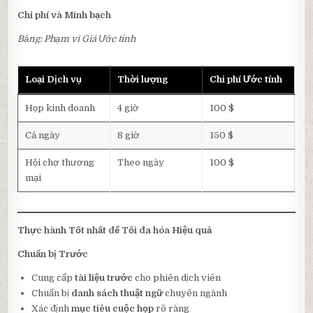
Chi phí và Minh bạch
Bảng: Phạm vi Giá Ước tính
Loại Dịch vụ
Thời lượng
Chi phí Ước tính
Họp kinh doanh
4 giờ
100 $
Cả ngày
8 giờ
150 $
Hội chợ thương
Theo ngày
100 $
mại
Thực hành Tốt nhất để Tối đa hóa Hiệu quả
Chuẩn bị Trước
Cung cấp
tài liệu trước
cho phiên dịch viên
Chuẩn bị
danh sách thuật ngữ
chuyên ngành
Xác định
mục tiêu cuộc họp
rõ ràng