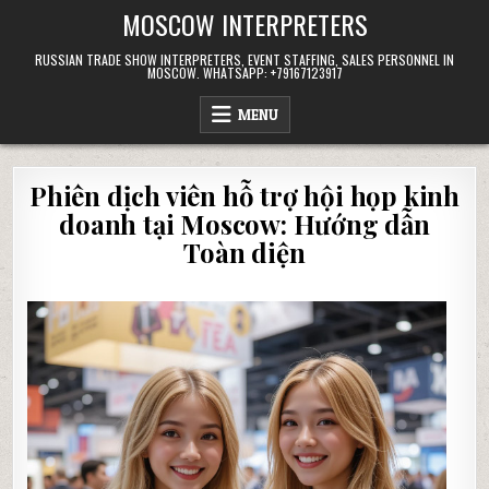
Skip
MOSCOW INTERPRETERS
to
content
RUSSIAN TRADE SHOW INTERPRETERS, EVENT STAFFING, SALES PERSONNEL IN
MOSCOW. WHATSAPP: +79167123917
MENU
Phiên dịch viên hỗ trợ hội họp kinh
doanh tại Moscow: Hướng dẫn
Toàn diện