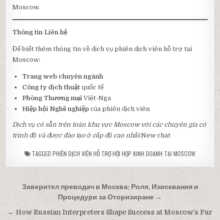
Moscow.
Thông tin Liên hệ
Để biết thêm thông tin về dịch vụ phiên dịch viên hỗ trợ tại
Moscow:
Trang web chuyên ngành
Công ty dịch thuật
quốc tế
Phòng Thương mại
Việt-Nga
Hiệp hội Nghề nghiệp
của phiên dịch viên
Dịch vụ có sẵn trên toàn khu vực Moscow với các chuyên gia có
trình độ và được đào tạo ở cấp độ cao nhất.
New chat
TAGGED
PHIÊN DỊCH VIÊN HỖ TRỢ HỘI HỌP KINH DOANH TẠI MOSCOW
Post
Заверител преводач в Москва: Роля, Изисквания и
navigation
Процедури за Оторизиране →
← How Russian Interpreters Shape Success at Moscow’s Fur