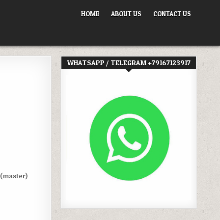
HOME
ABOUT US
CONTACT US
WHATSAPP / TELEGRAM +79167123917
 (master)