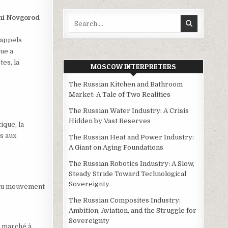
jni Novgorod
Search
for:
d’appels
ue a
es, la
MOSCOW INTERPRETERS
The Russian Kitchen and Bathroom
Market: A Tale of Two Realities
The Russian Water Industry: A Crisis
Hidden by Vast Reserves
ique, la
es aux
The Russian Heat and Power Industry:
A Giant on Aging Foundations
The Russian Robotics Industry: A Slow,
Steady Stride Toward Technological
Sovereignty
t du mouvement
The Russian Composites Industry:
Ambition, Aviation, and the Struggle for
Sovereignty
u marché à