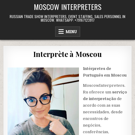
Skip
MOSCOW INTERPRETERS
to
content
RUSSIAN TRADE SHOW INTERPRETERS, EVENT STAFFING, SALES PERSONNEL IN
MOSCOW. WHATSAPP: +79167123917
MENU
Interprète à Moscou
Intérpretes de
Português em Moscou
MoscowInterpreters.
Ru oferece um
serviço
de interpretação
de
acordo com as suas
necessidades, desde
encontros de
negócios,
conferências,